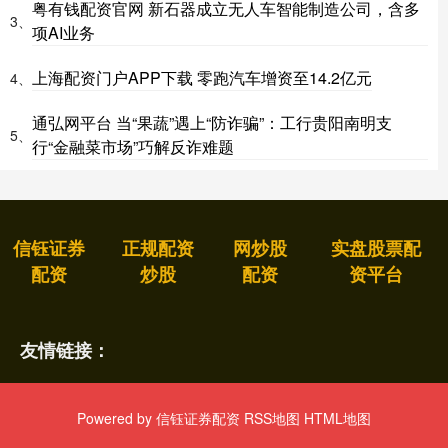
粤有钱配资官网 新石器成立无人车智能制造公司，含多
3、
项AI业务
上海配资门户APP下载 零跑汽车增资至14.2亿元
4、
通弘网平台 当“果蔬”遇上“防诈骗”：工行贵阳南明支
5、
行“金融菜市场”巧解反诈难题
信钰证券
正规配资
网炒股
实盘股票配
配资
炒股
配资
资平台
友情链接：
Powered by
信钰证券配资
RSS地图
HTML地图