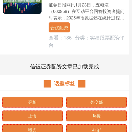
证券日报网讯1月23日，五粮液
（000858）在互动平台回答投资者提问
时表示，2025年报数据还在统计过程
中。....
合优配资
查看：
186
分类：
实盘股票配资平
台
信钰证券配资文章已加载完成
话题标签
亮相
外交部
上海
热搜
曝光
41岁