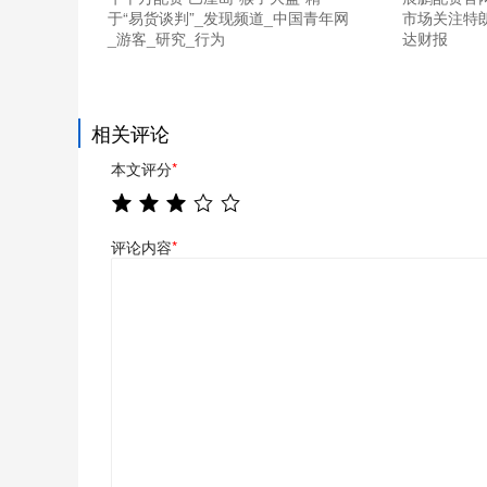
于“易货谈判”_发现频道_中国青年网
市场关注特
_游客_研究_行为
达财报
相关评论
本文评分
*
评论内容
*