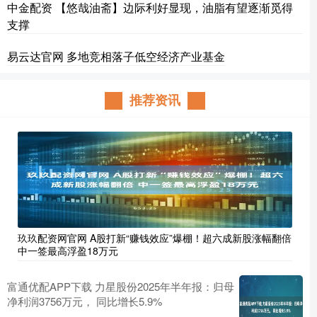
中金配资 【悠哉油斋】边际利好显现，油脂有望逐渐觅得
支撑
易云达官网 多地竞相落子低空经济产业基金
推荐资讯
玖玖配资网官网 A股打新“赚钱效应”爆棚！超六成新股涨幅翻倍
中一签最高浮盈18万元
富通优配APP下载 力星股份2025年半年报：归母
净利润3756万元， 同比增长5.9%