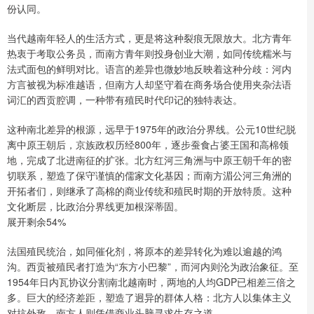
份认同。
当代越南年轻人的生活方式，更是将这种裂痕无限放大。北方青年
热衷于考取公务员，而南方青年则投身创业大潮，如同传统糯米与
法式面包的鲜明对比。语言的差异也微妙地反映着这种分歧：河内
方言被视为标准越语，但南方人却坚守着在商务场合使用夹杂法语
词汇的西贡腔调，一种带有殖民时代印记的独特表达。
这种南北差异的根源，远早于1975年的政治分界线。公元10世纪脱
离中原王朝后，京族政权历经800年，逐步蚕食占婆王国和高棉领
地，完成了北进南征的扩张。北方红河三角洲与中原王朝千年的密
切联系，塑造了保守谨慎的儒家文化基因；而南方湄公河三角洲的
开拓者们，则继承了高棉的商业传统和殖民时期的开放特质。这种
文化断层，比政治分界线更加根深蒂固。
展开剩余54%
法国殖民统治，如同催化剂，将原本的差异转化为难以逾越的鸿
沟。西贡被殖民者打造为“东方小巴黎”，而河内则沦为政治象征。至
1954年日内瓦协议分割南北越南时，两地的人均GDP已相差三倍之
多。巨大的经济差距，塑造了迥异的群体人格：北方人以集体主义
对抗外敌，南方人则凭借商业头脑寻求生存之道。