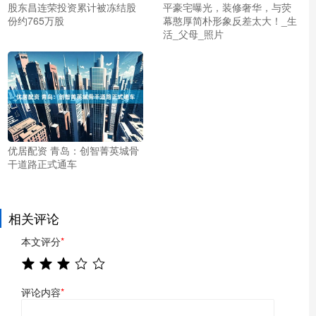
股东昌连荣投资累计被冻结股
平豪宅曝光，装修奢华，与荧
份约765万股
幕憨厚简朴形象反差太大！_生
活_父母_照片
优居配资 青岛：创智菁英城骨
干道路正式通车
相关评论
本文评分
*
评论内容
*