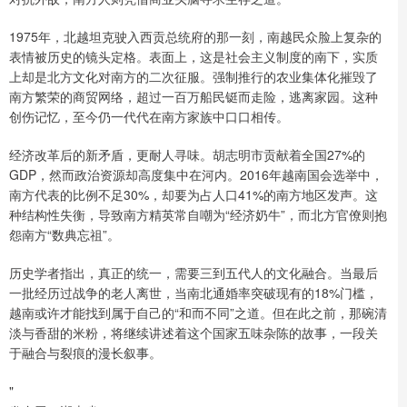
1975年，北越坦克驶入西贡总统府的那一刻，南越民众脸上复杂的
表情被历史的镜头定格。表面上，这是社会主义制度的南下，实质
上却是北方文化对南方的二次征服。强制推行的农业集体化摧毁了
南方繁荣的商贸网络，超过一百万船民铤而走险，逃离家园。这种
创伤记忆，至今仍一代代在南方家族中口口相传。
经济改革后的新矛盾，更耐人寻味。胡志明市贡献着全国27%的
GDP，然而政治资源却高度集中在河内。2016年越南国会选举中，
南方代表的比例不足30%，却要为占人口41%的南方地区发声。这
种结构性失衡，导致南方精英常自嘲为“经济奶牛”，而北方官僚则抱
怨南方“数典忘祖”。
历史学者指出，真正的统一，需要三到五代人的文化融合。当最后
一批经历过战争的老人离世，当南北通婚率突破现有的18%门槛，
越南或许才能找到属于自己的“和而不同”之道。但在此之前，那碗清
淡与香甜的米粉，将继续讲述着这个国家五味杂陈的故事，一段关
于融合与裂痕的漫长叙事。
"