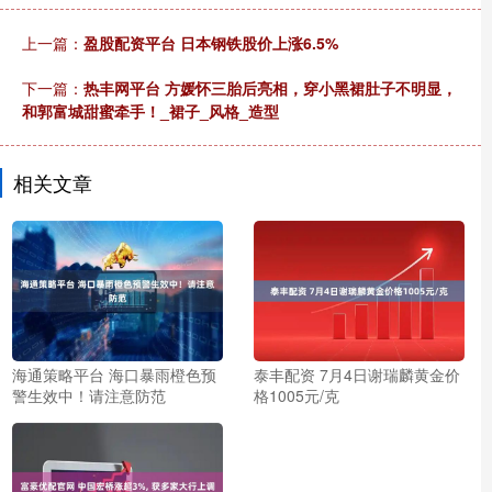
上一篇：
盈股配资平台 日本钢铁股价上涨6.5%
下一篇：
热丰网平台 方媛怀三胎后亮相，穿小黑裙肚子不明显，
和郭富城甜蜜牵手！_裙子_风格_造型
相关文章
海通策略平台 海口暴雨橙色预
泰丰配资 7月4日谢瑞麟黄金价
警生效中！请注意防范
格1005元/克