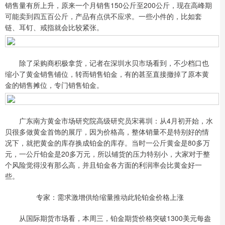
销售量有所上升，原来一个月销售150公斤至200公斤，现在高峰期
可能卖到四五百公斤，产品有点供不应求。一些小件的，比如套
链、耳钉、戒指就会比较紧张。
除了采购商积极拿货，记者在深圳水贝市场看到，不少档口也
缩小了黄金销售铺位，转而销售铂金，有的甚至直接撤掉了原本黄
金的销售摊位，专门销售铂金。
广东南方黄金市场研究院高级研究员宋蒋圳：从4月初开始，水
贝很多做黄金首饰的展厅，因为价格高，整体销量不是特别好的情
况下，就把黄金的库存换成铂金的库存。当时一公斤黄金是80多万
元，一公斤铂金是20多万元，所以铺货的压力特别小，大家对于整
个风险觉得没有那么高，并且铂金各方面的利润率会比黄金好一
些。
专家：需求激增供给缩量推动此轮铂金价格上涨
从国际期货市场看，本周三，铂金期货价格突破1300美元每盎