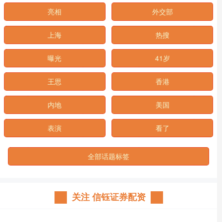
亮相
外交部
上海
热搜
曝光
41岁
王思
香港
内地
美国
表演
看了
全部话题标签
关注 信钰证券配资