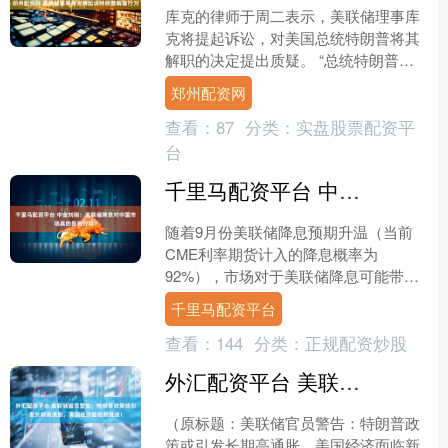
库克的律师于周二表示，美联储理事库
克将提起诉讼，对美国总统特朗普将其
解职的决定提出质疑。 “总统特朗普无
权裁撤美联储理事丽莎·库克，”库克的
郑州配资网
律师Abbe Dav....
查看：
87
分类：
实盘股票配资平
台
千里马配资平台 中金刘刚：美联储降息对中国市场真的是利好吗？
随着9月份美联储降息预期升温（当前
CME利率期货计入的降息概率为
92%），市场对于美联储降息可能带来
何种影响的讨论也逐渐增多。除了对美
千里马配资平台
国经济和美股市场本身的影响....
查看：
144
分类：
正规配资炒股
外汇配资平台 美联储官员警告：特朗普政策或引发长期高通胀，美国经济面临新挑战！
（原标题：美联储官员警告：特朗普政
策或引发长期高通胀，美国经济面临新