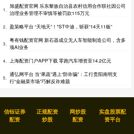
旭盛配资官网 乐东黎族自治县农村信用合作联社因公司
1、
治理业务管理不审慎等被罚款115万元
盈策略平台 “天地天”！*ST中迪，斩获“14天11板”
2、
粤有钱配资官网 新石器成立无人车智能制造公司，含多
3、
项AI业务
上海配资门户APP下载 零跑汽车增资至14.2亿元
4、
通弘网平台 当“果蔬”遇上“防诈骗”：工行贵阳南明支
5、
行“金融菜市场”巧解反诈难题
信钰证券
正规配资
网炒股
实盘股票配
配资
炒股
配资
资平台